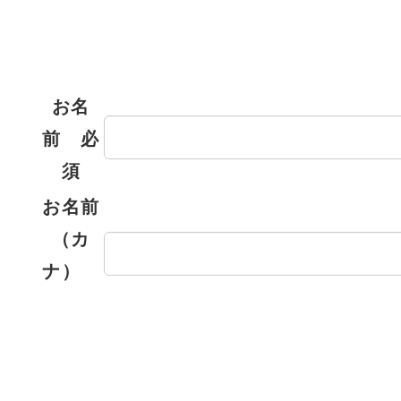
お名
前
必
須
お名前
（カ
ナ）
必須
郵便番
号